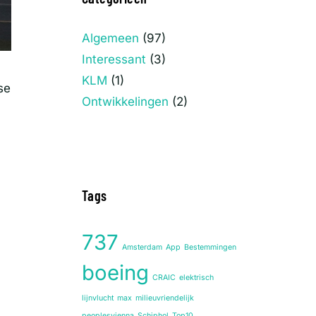
Algemeen
(97)
Interessant
(3)
KLM
(1)
se
Ontwikkelingen
(2)
Tags
737
Amsterdam
App
Bestemmingen
boeing
CRAIC
elektrisch
lijnvlucht
max
milieuvriendelijk
peoplesvienna
Schiphol
Top10