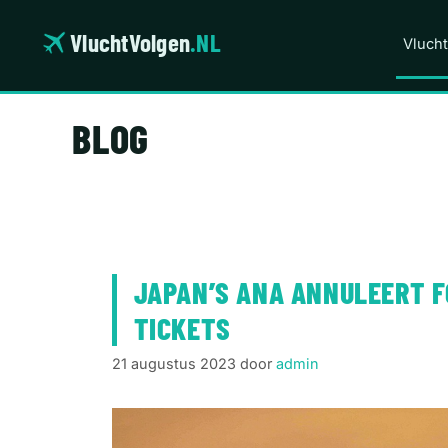
Ga
naar
VluchtVolgen
.NL
Vlucht
de
inhoud
BLOG
JAPAN’S ANA ANNULEERT F
TICKETS
21 augustus 2023
door
admin