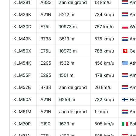
KLM281
A333
aan de grond
13 km/u
Am
KLM29K
A21N
5212 m
724 km/u
Am
KLM30D
E75L
10973 m
757 km/u
Wr
KLM49N
B738
3513 m
575 km/u
Am
KLM50X
E75L
10973 m
788 km/u
Ge
KLM54K
E295
1532 m
456 km/u
At
KLM55F
E295
1501 m
478 km/u
Am
KLM57B
B738
aan de grond
26 km/u
Am
KLM60A
A21N
6256 m
722 km/u
Hel
KLM61M
A21N
aan de grond
1 km/u
Am
KLM70P
E190
1623 m
505 km/u
Bo
KLM71A
E75L
4100 m
585 km/u
Am