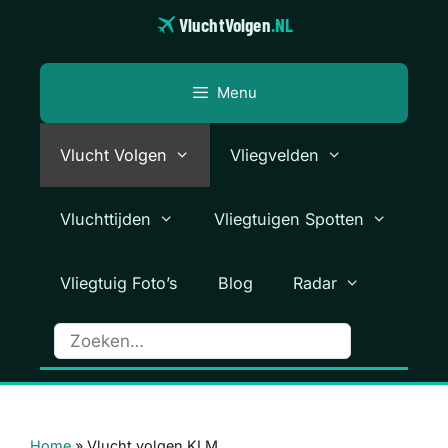
Ga
VluchtVolgen
.NL
naar
de
inhoud
Menu
Vlucht Volgen
Vliegvelden
Vluchttijden
Vliegtuigen Spotten
Vliegtuig Foto’s
Blog
Radar
Home
»
Vlucht volgen KLM