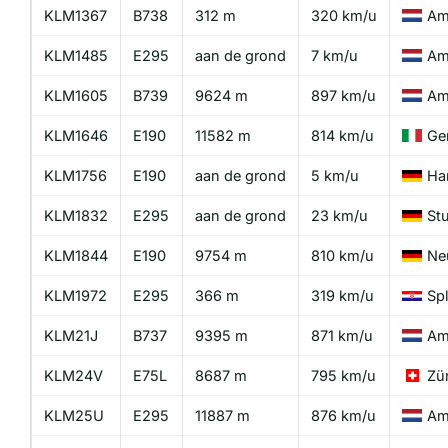
KLM1367
B738
312 m
320 km/u
Am
KLM1485
E295
aan de grond
7 km/u
Am
KLM1605
B739
9624 m
897 km/u
Am
KLM1646
E190
11582 m
814 km/u
Ge
KLM1756
E190
aan de grond
5 km/u
Ha
KLM1832
E295
aan de grond
23 km/u
Stu
KLM1844
E190
9754 m
810 km/u
Ne
KLM1972
E295
366 m
319 km/u
Spl
KLM21J
B737
9395 m
871 km/u
Am
KLM24V
E75L
8687 m
795 km/u
Zü
KLM25U
E295
11887 m
876 km/u
Am