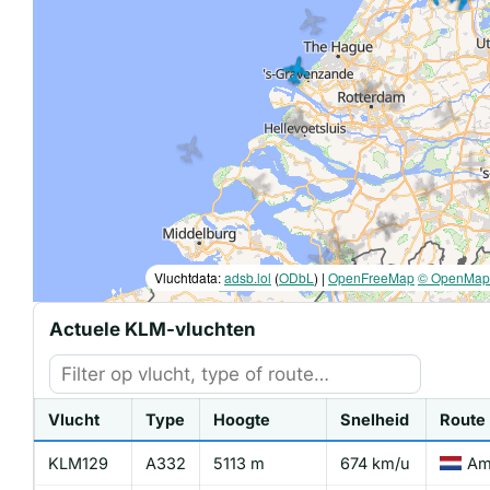
Vluchtdata:
adsb.lol
(
ODbL
) |
OpenFreeMap
© OpenMapT
Actuele KLM-vluchten
Vlucht
Type
Hoogte
Snelheid
Route
KLM129
A332
5113 m
674 km/u
Am