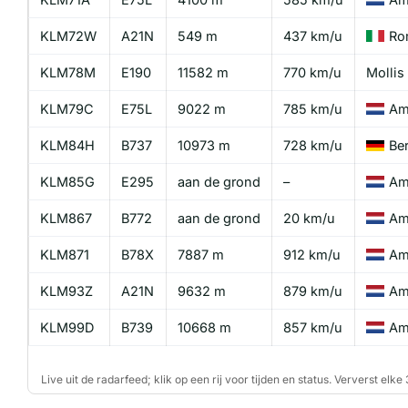
KLM72W
A21N
549 m
437 km/u
Ro
KLM78M
E190
11582 m
770 km/u
Mollis
KLM79C
E75L
9022 m
785 km/u
Am
KLM84H
B737
10973 m
728 km/u
Ber
KLM85G
E295
aan de grond
–
Am
KLM867
B772
aan de grond
20 km/u
Am
KLM871
B78X
7887 m
912 km/u
Am
KLM93Z
A21N
9632 m
879 km/u
Am
KLM99D
B739
10668 m
857 km/u
Am
Live uit de radarfeed; klik op een rij voor tijden en status. Ververst elk