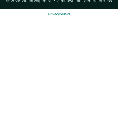
© 2026 VluchtVolgen.NL
• Gebouwd met
GeneratePress
Privacybeleid