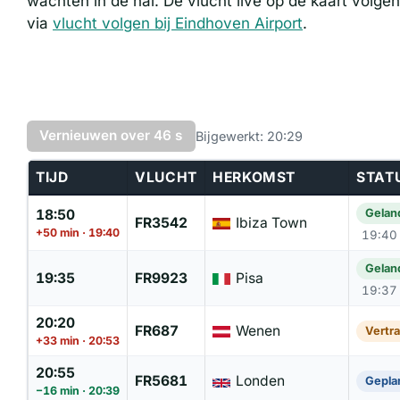
wachten in de hal. De vlucht live op de kaart volge
via
vlucht volgen bij Eindhoven Airport
.
Vernieuwen over 46 s
Bijgewerkt: 20:29
TIJD
VLUCHT
HERKOMST
STAT
18:50
Gelan
FR3542
Ibiza Town
+50 min · 19:40
19:40
Gelan
19:35
FR9923
Pisa
19:37
20:20
FR687
Wenen
Vertr
+33 min · 20:53
20:55
FR5681
Londen
Gepla
−16 min · 20:39