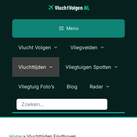
Ga
VluchtVolgen
.NL
naar
de
inhoud
Menu
Vlucht Volgen
Vliegvelden
Vluchttijden
Vliegtuigen Spotten
Vliegtuig Foto’s
Blog
Radar
Home
»
Vluchttijden Eindhoven