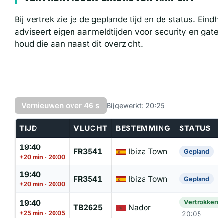
22:55
HV6788
Barcelona
Gepla
Bij vertrek zie je de geplande tijd en de status. Ein
adviseert eigen aanmeldtijden voor security en gate
houd die aan naast dit overzicht.
Vernieuwen over 46 s
Bijgewerkt: 20:25
TIJD
VLUCHT
BESTEMMING
STATUS
19:40
FR3541
Ibiza Town
Gepland
+20 min · 20:00
19:40
FR3541
Ibiza Town
Gepland
+20 min · 20:00
19:40
Vertrokken
TB2625
Nador
+25 min · 20:05
20:05