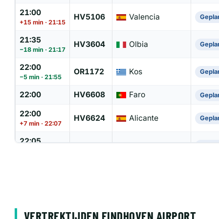
21:00
HV5106
Valencia
Gepla
+15 min · 21:15
21:35
HV3604
Olbia
Gepla
−18 min · 21:17
22:00
OR1172
Kos
Gepla
−5 min · 21:55
22:00
HV6608
Faro
Gepla
22:00
HV6624
Alicante
Gepla
+7 min · 22:07
22:05
HV6656
Málaga
Gepla
+6 min · 22:11
22:20
HV6518
Ibiza Town
Gepla
22:25
HV6976
Palma de Mallorca
Gepla
22:35
HV6780
Gran Canaria
Gepla
VERTREKTIJDEN EINDHOVEN AIRPORT