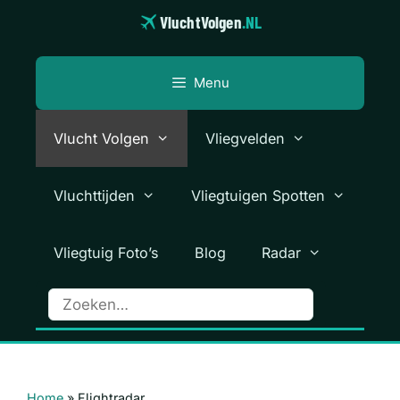
Ga
VluchtVolgen
.NL
naar
de
inhoud
Menu
Vlucht Volgen
Vliegvelden
Vluchttijden
Vliegtuigen Spotten
Vliegtuig Foto’s
Blog
Radar
Home
»
Flightradar