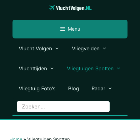
Ga
VluchtVolgen
.NL
naar
de
inhoud
Menu
Vlucht Volgen
Vliegvelden
Vluchttijden
Vliegtuigen Spotten
Vliegtuig Foto’s
Blog
Radar
Home
»
Vliegtuigen Spotten