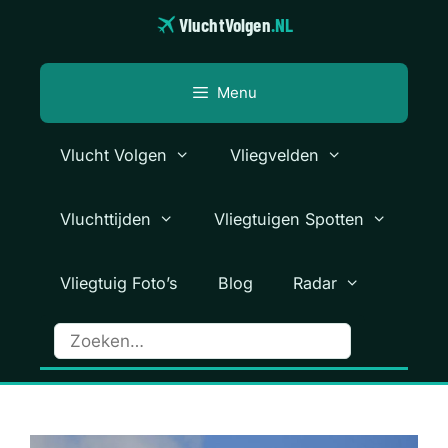
Ga
VluchtVolgen
.NL
naar
de
inhoud
Menu
Vlucht Volgen
Vliegvelden
Vluchttijden
Vliegtuigen Spotten
Vliegtuig Foto’s
Blog
Radar