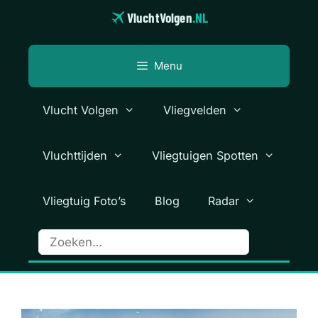
Ga
VluchtVolgen
.NL
naar
de
inhoud
Menu
Vlucht Volgen
Vliegvelden
Vluchttijden
Vliegtuigen Spotten
Vliegtuig Foto’s
Blog
Radar