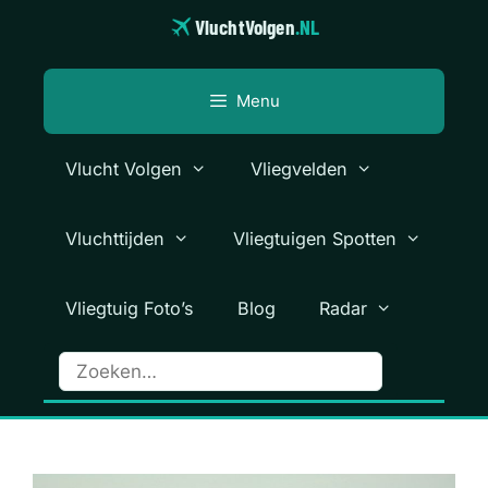
Ga
VluchtVolgen
.NL
naar
de
inhoud
Menu
Vlucht Volgen
Vliegvelden
Vluchttijden
Vliegtuigen Spotten
Vliegtuig Foto’s
Blog
Radar