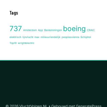
Tags
737
boeing
Amsterdam
App
Bestemmingen
CRAIC
elektrisch
lijnvlucht
max
milieuvriendelijk
peoplesvienna
Schiphol
Top10
wrightelectric
© 2026 VluchtVolgen.NL
• Gebouwd met
GeneratePress