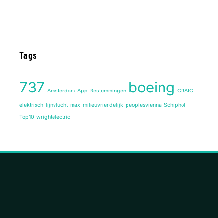
Tags
737
boeing
Amsterdam
App
Bestemmingen
CRAIC
elektrisch
lijnvlucht
max
milieuvriendelijk
peoplesvienna
Schiphol
Top10
wrightelectric