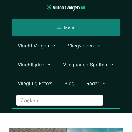
Ga
VluchtVolgen
.NL
naar
de
inhoud
Menu
Vlucht Volgen
Vliegvelden
Vluchttijden
Vliegtuigen Spotten
Vliegtuig Foto’s
Blog
Radar