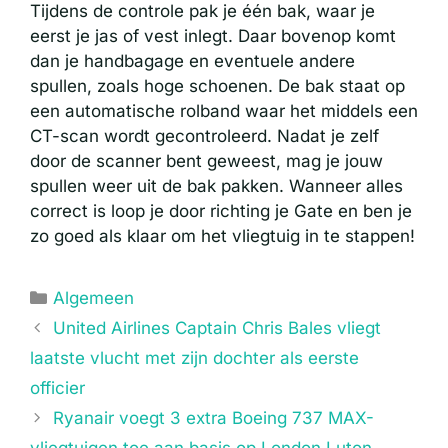
Tijdens de controle pak je één bak, waar je
eerst je jas of vest inlegt. Daar bovenop komt
dan je handbagage en eventuele andere
spullen, zoals hoge schoenen. De bak staat op
een automatische rolband waar het middels een
CT-scan wordt gecontroleerd. Nadat je zelf
door de scanner bent geweest, mag je jouw
spullen weer uit de bak pakken. Wanneer alles
correct is loop je door richting je Gate en ben je
zo goed als klaar om het vliegtuig in te stappen!
Categorieën
Algemeen
United Airlines Captain Chris Bales vliegt
laatste vlucht met zijn dochter als eerste
officier
Ryanair voegt 3 extra Boeing 737 MAX-
vliegtuigen toe aan basis op London Luton