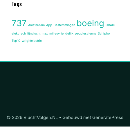
Tags
737
boeing
Amsterdam
App
Bestemmingen
CRAIC
elektrisch
lijnvlucht
max
milieuvriendelijk
peoplesvienna
Schiphol
Top10
wrightelectric
© 2026 VluchtVolgen.NL
• Gebouwd met
GeneratePress