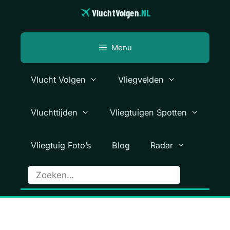
Ga
VluchtVolgen
.NL
naar
de
inhoud
Menu
Vlucht Volgen
Vliegvelden
Vluchttijden
Vliegtuigen Spotten
Vliegtuig Foto’s
Blog
Radar