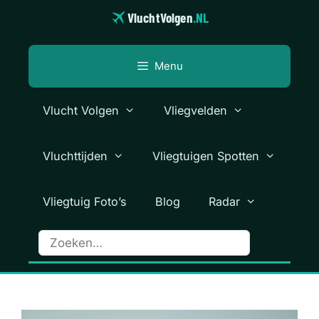
Ga
VluchtVolgen
.NL
naar
de
inhoud
Menu
Vlucht Volgen
Vliegvelden
Vluchttijden
Vliegtuigen Spotten
Vliegtuig Foto’s
Blog
Radar