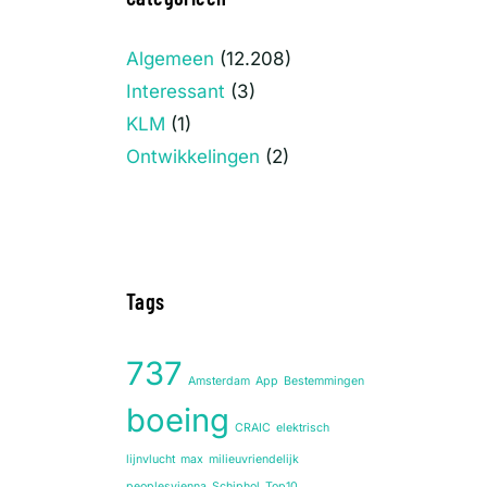
Algemeen
(12.208)
Interessant
(3)
KLM
(1)
Ontwikkelingen
(2)
Tags
737
Amsterdam
App
Bestemmingen
boeing
CRAIC
elektrisch
lijnvlucht
max
milieuvriendelijk
peoplesvienna
Schiphol
Top10