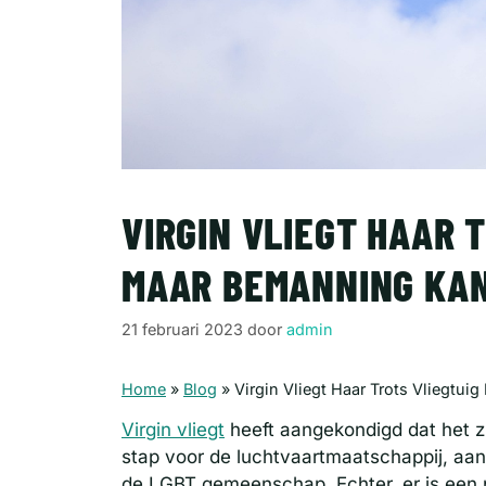
VIRGIN VLIEGT HAAR 
MAAR BEMANNING KAN
21 februari 2023
door
admin
Home
»
Blog
»
Virgin Vliegt Haar Trots Vliegtu
Virgin vliegt
heeft aangekondigd dat het zij
stap voor de luchtvaartmaatschappij, aange
de LGBT gemeenschap. Echter, er is een 