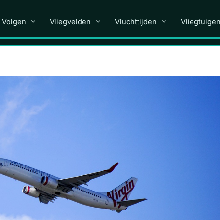
 Volgen
Vliegvelden
Vluchttijden
Vliegtuige