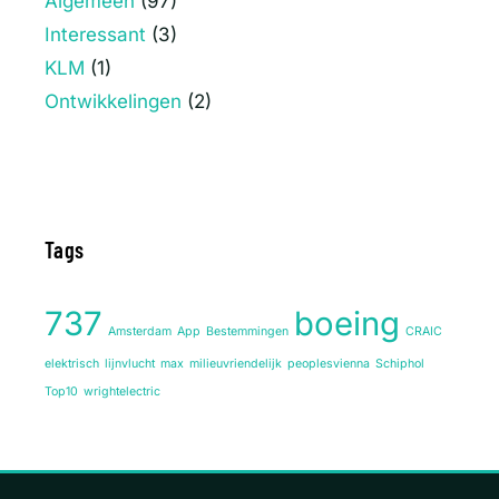
Algemeen
(97)
Interessant
(3)
KLM
(1)
Ontwikkelingen
(2)
Tags
737
boeing
Amsterdam
App
Bestemmingen
CRAIC
elektrisch
lijnvlucht
max
milieuvriendelijk
peoplesvienna
Schiphol
Top10
wrightelectric