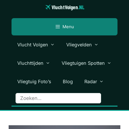
Ga
VluchtVolgen
.NL
naar
de
inhoud
Menu
Vlucht Volgen
Vliegvelden
Vluchttijden
Vliegtuigen Spotten
Vliegtuig Foto’s
Blog
Radar