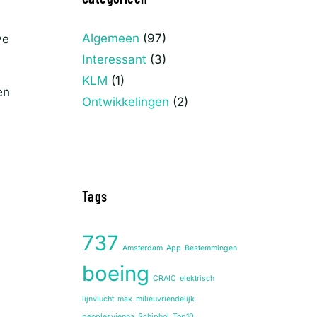
Algemeen
(97)
ve
Interessant
(3)
KLM
(1)
en
Ontwikkelingen
(2)
Tags
737
Amsterdam
App
Bestemmingen
boeing
CRAIC
elektrisch
lijnvlucht
max
milieuvriendelijk
peoplesvienna
Schiphol
Top10