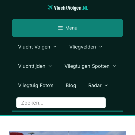
Ga
VluchtVolgen
.NL
naar
de
inhoud
Menu
Vlucht Volgen
Vliegvelden
Vluchttijden
Vliegtuigen Spotten
Vliegtuig Foto’s
Blog
Radar