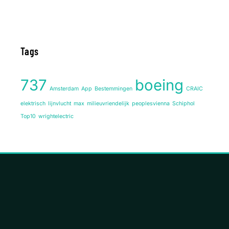
Tags
737
boeing
Amsterdam
App
Bestemmingen
CRAIC
elektrisch
lijnvlucht
max
milieuvriendelijk
peoplesvienna
Schiphol
Top10
wrightelectric