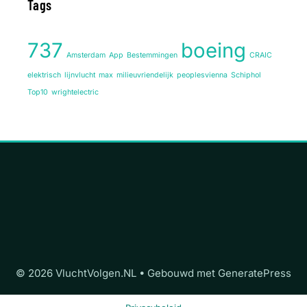
Tags
737
boeing
Amsterdam
App
Bestemmingen
CRAIC
elektrisch
lijnvlucht
max
milieuvriendelijk
peoplesvienna
Schiphol
Top10
wrightelectric
© 2026 VluchtVolgen.NL
• Gebouwd met
GeneratePress