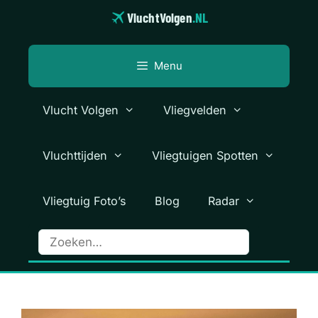
Ga
VluchtVolgen
.NL
naar
de
inhoud
Menu
Vlucht Volgen
Vliegvelden
Vluchttijden
Vliegtuigen Spotten
Vliegtuig Foto’s
Blog
Radar